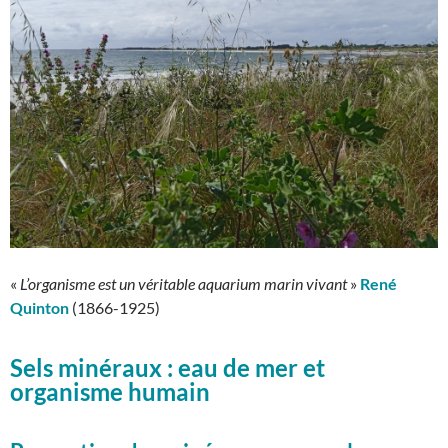
«
L’organisme est un véritable aquarium marin vivant
»
René
Quinton
(1866-1925)
Sels minéraux : eau de mer et
organisme humain