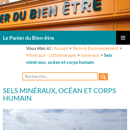
Le Panier du Bien-être
ALLER
Vous êtes ici :
Accueil
>
Terre & Environnement
>
Me
AU
Minéraux - Lithothérapie
>
mineraux
>
Sels
CONTENU
prin
minéraux, océan et corps humain
Rechercher :
SELS MINÉRAUX, OCÉAN ET CORPS
HUMAIN