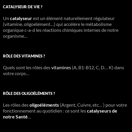
e
CATALYSEUR DE VIE ?
r
c
Un
h
catalyseur
est un élément naturellement régulateur
e
(vitamine, oligoélément…) qui accélère le métabolisme
r
organique c-a-d les réactions chimiques internes de notre
organisme…
:
RÔLE DES VITAMINES ?
Quels sont les rôles des
vitamines
(A, B1-B12, C, D… K) dans
votre corps…
RÔLE DES OLIGOÉLÉMENTS ?
Les rôles des
oligoéléments
(Argent, Cuivre, etc… ) pour votre
fonctionnement au quotidien : ce sont les
catalyseurs de
notre Santé
…