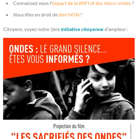
Connaissez vous l'
impact de la WIFI et des micro-ondes
?
Vous êtes en droit de
dire NON
!
Citoyens, voyez notre 1ère
initiative citoyenne
d'ampleur :