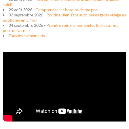
soleil
-
29 août 2026 -
Comprendre les besoins de ma peau
-
03 septembre 2026 -
Routine Bien-Être auto-massage du visage au
quotidien en 5 mn
-
04 septembre 2026 -
Prendre soin de mes ongles & réussir ma
pose de vernis
-
Tous les événements