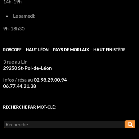
14h-19h
Le samedi:
9h-18h30
ROSCOFF – HAUT LÉON – PAYS DE MORLAIX – HAUT FINISTÈRE
3 rue au Lin
29250 St-Pol-de-Léon
Infos / résa au
02.98.29.00.94
06.77.44.21.38
RECHERCHE PAR MOT-CLÉ:
R
e
c
h