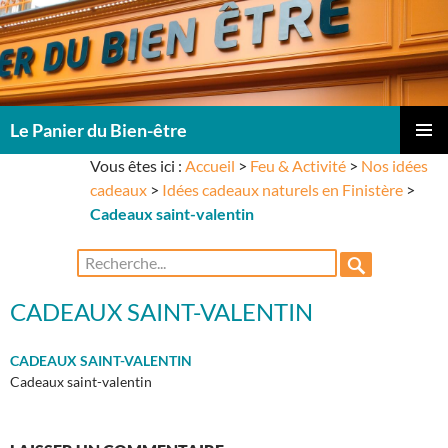
Le Panier du Bien-être
ALLER
Vous êtes ici :
Accueil
>
Feu & Activité
>
Nos idées
Me
AU
cadeaux
>
Idées cadeaux naturels en Finistère
>
CONTENU
prin
Cadeaux saint-valentin
Rechercher :
CADEAUX SAINT-VALENTIN
CADEAUX SAINT-VALENTIN
Cadeaux saint-valentin