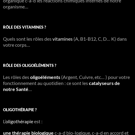
organique c-a-d les réactions chimiques internes de notre
organisme…
:
RÔLE DES VITAMINES ?
Quels sont les rôles des
vitamines
(A, B1-B12, C, D… K) dans
votre corps…
RÔLE DES OLIGOÉLÉMENTS ?
Les rôles des
oligoéléments
(Argent, Cuivre, etc… ) pour votre
fonctionnement au quotidien : ce sont les
catalyseurs de
notre Santé
…
OLIGOTHÉRAPIE ?
L’
oligothérapie
est :
une thérapie biologique
c-a-d bio-logique, c-a-d en accord et