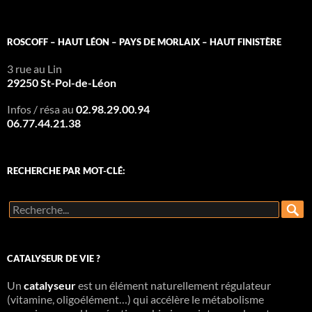
ROSCOFF – HAUT LÉON – PAYS DE MORLAIX – HAUT FINISTÈRE
3 rue au Lin
29250 St-Pol-de-Léon
Infos / résa au
02.98.29.00.94
06.77.44.21.38
RECHERCHE PAR MOT-CLÉ:
R
e
c
h
e
CATALYSEUR DE VIE ?
r
c
Un
h
catalyseur
est un élément naturellement régulateur
e
(vitamine, oligoélément…) qui accélère le métabolisme
r