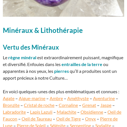
Minéraux & Lithothérapie
Vertu des Minéraux
Le
règne minéral
est extraordinairement puissant, magnifique
et diversifié. Enfouies dans les
entrailles de la terre
ou
apparentes à nos yeux, les
pierres
qu’Il a produites sont un
apport précieux à notre Culture…
En voici quelques-unes des plus emblématiques et connues :
Agate
–
Aigue-marine
–
Ambre
–
Améthyste
–
Aventurine
–
Bronzite
–
Cristal de roche
–
Cornaline
–
Grenat
–
Jaspe
–
Labradorite
–
Lapis Lazuli
–
Malachite
–
Obsidienne
–
Oeil de
Faucon
–
Oeil de Taureau
–
Oeil de Tigre
–
Onyx
–
Pierre de
Lune
–
Pierre de Soleil
–
Sélénite
–
Serpentine
–
Sodalite
–