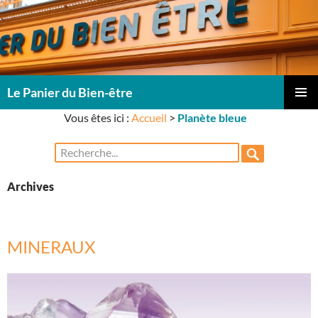
Le Panier du Bien-être
ALLER
Vous êtes ici :
Accueil
>
Planète bleue
Me
AU
CONTENU
Rechercher :
prin
Archives
MINERAUX