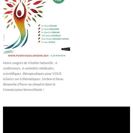
Notre congrès de Vitalité Naturelle : 6
conférences, 6 sommités médicales,
scientifiques, thérapeutiques pour VOUS
éclairer sur 6 thématiques. Un bon et beau
dimanche d'hiver au chaud et dans la
Connaissance bienveillante !