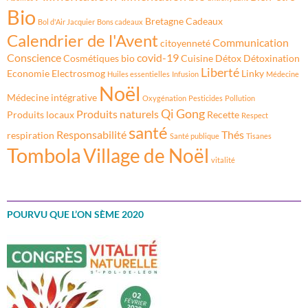
Bio
Bretagne
Cadeaux
Bol d'Air Jacquier
Bons cadeaux
Calendrier de l'Avent
Communication
citoyenneté
Conscience
covid-19
Cosmétiques bio
Cuisine
Détox
Détoxination
Liberté
Economie
Electrosmog
Linky
Huiles essentielles
Infusion
Médecine
Noël
Médecine intégrative
Oxygénation
Pesticides
Pollution
Qi Gong
Produits naturels
Produits locaux
Recette
Respect
santé
Responsabilité
Thés
respiration
Santé publique
Tisanes
Tombola
Village de Noël
vitalité
POURVU QUE L’ON SÈME 2020