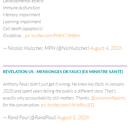
Developmental effects
Immune dysfunction
Memory impairment
Learning impairment
Cell death (apoptosis)
Oxidative…
pic.twitter.com/PHEK73hBtm
— Nicolas Hulscher, MPH (@NicHulscher)
August 4, 2026
RÉVÉLATION US : MENSONGES DR FAUCI (EX MINISTRE SANTÉ)
Anthony Fauci didn't just get it wrong. He knew key facts in January
2020 and spent years telling the public a different story. That's
exactly why accountability still matters. Thanks,
@jsolomonReports
,
for the conversation.
pic.twitter.com/MhYeRxsJEQ
— Rand Paul (@RandPaul)
August 5, 2026