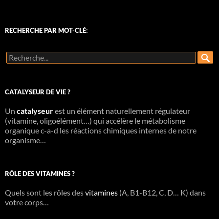
RECHERCHE PAR MOT-CLÉ:
R
e
c
h
e
CATALYSEUR DE VIE ?
r
c
Un
h
catalyseur
est un élément naturellement régulateur
e
(vitamine, oligoélément…) qui accélère le métabolisme
r
organique c-a-d les réactions chimiques internes de notre
organisme…
:
RÔLE DES VITAMINES ?
Quels sont les rôles des
vitamines
(A, B1-B12, C, D… K) dans
votre corps…