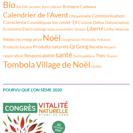
Bio
Bretagne
Cadeaux
Bol d'Air Jacquier
Bons cadeaux
Calendrier de l'Avent
Communication
citoyenneté
Conscience
covid-19
Cosmétiques bio
Cuisine
Détox
Détoxination
Liberté
Economie
Electrosmog
Linky
Huiles essentielles
Infusion
Médecine
Noël
Médecine intégrative
Oxygénation
Pesticides
Pollution
Qi Gong
Produits naturels
Produits locaux
Recette
Respect
santé
Responsabilité
Thés
respiration
Santé publique
Tisanes
Tombola
Village de Noël
vitalité
POURVU QUE L’ON SÈME 2020