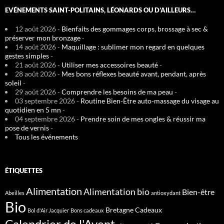
EVÉNEMENTS SAINT-POLITAINS, LÉONARDS OU D’AILLEURS…
12 août 2026 -
Bienfaits des gommages corps, brossage à sec &
préserver mon bronzage
-
14 août 2026 -
Maquillage : sublimer mon regard en quelques
gestes simples
-
21 août 2026 -
Utiliser mes accessoires beauté
-
28 août 2026 -
Mes bons réflexes beauté avant, pendant, après
soleil
-
29 août 2026 -
Comprendre les besoins de ma peau
-
03 septembre 2026 -
Routine Bien-Être auto-massage du visage au
quotidien en 5 mn
-
04 septembre 2026 -
Prendre soin de mes ongles & réussir ma
pose de vernis
-
Tous les événements
ÉTIQUETTES
Alimentation
Alimentation bio
Bien-être
Abeilles
antioxydant
Bio
Bretagne
Cadeaux
Bol d'Air Jacquier
Bons cadeaux
Calendrier de l'Avent