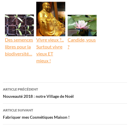
Des semences
Vivre vieux ?...
Candide, vous
libres pour la
Surtout vivre
?
biodiversité…
vieux ET
mieux !
ARTICLE PRÉCÉDENT
Navigation
Nouveauté 2018 : notre Village de Noël
des
ARTICLE SUIVANT
articles
Fabriquer mes Cosmétiques Maison !