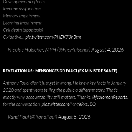
Developmental effects
Immune dysfunction
Memory impairment
Learning impairment
Cell death (apoptosis)
Oxidative…
pic.twitter.com/PHEK73hBtm
— Nicolas Hulscher, MPH (@NicHulscher)
August 4, 2026
RÉVÉLATION US : MENSONGES DR FAUCI (EX MINISTRE SANTÉ)
Anthony Fauci didn't just get it wrong. He knew key facts in January
2020 and spent years telling the public a different story. That's
exactly why accountability still matters. Thanks,
@jsolomonReports
,
for the conversation.
pic.twitter.com/MhYeRxsJEQ
— Rand Paul (@RandPaul)
August 5, 2026