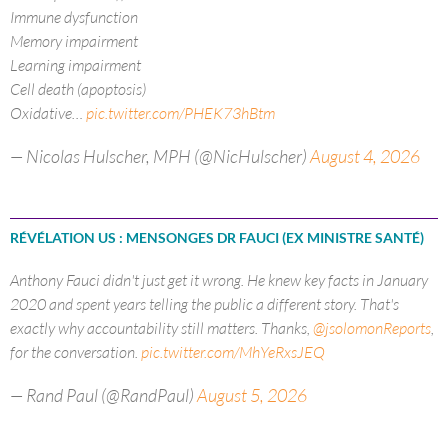
Immune dysfunction
Memory impairment
Learning impairment
Cell death (apoptosis)
Oxidative…
pic.twitter.com/PHEK73hBtm
— Nicolas Hulscher, MPH (@NicHulscher)
August 4, 2026
RÉVÉLATION US : MENSONGES DR FAUCI (EX MINISTRE SANTÉ)
Anthony Fauci didn't just get it wrong. He knew key facts in January
2020 and spent years telling the public a different story. That's
exactly why accountability still matters. Thanks,
@jsolomonReports
,
for the conversation.
pic.twitter.com/MhYeRxsJEQ
— Rand Paul (@RandPaul)
August 5, 2026