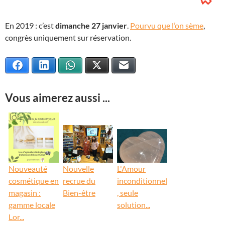
En 2019 : c’est
dimanche 27 janvier
.
Pourvu que l’on sème
,
congrès uniquement sur réservation.
Facebook
LinkedIn
WhatsApp
X
E-mail
Vous aimerez aussi ...
Nouveauté
Nouvelle
L'Amour
cosmétique en
recrue du
inconditionnel
magasin :
Bien-être
, seule
gamme locale
solution...
Lor...