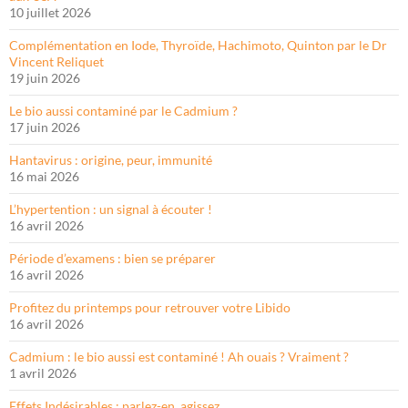
10 juillet 2026
Complémentation en Iode, Thyroïde, Hachimoto, Quinton par le Dr
Vincent Reliquet
19 juin 2026
Le bio aussi contaminé par le Cadmium ?
17 juin 2026
Hantavirus : origine, peur, immunité
16 mai 2026
L’hypertention : un signal à écouter !
16 avril 2026
Période d’examens : bien se préparer
16 avril 2026
Profitez du printemps pour retrouver votre Libido
16 avril 2026
Cadmium : le bio aussi est contaminé ! Ah ouais ? Vraiment ?
1 avril 2026
Effets Indésirables : parlez-en, agissez…