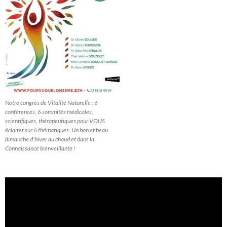
Notre congrès de Vitalité Naturelle : 6
conférences, 6 sommités médicales,
scientifiques, thérapeutiques pour VOUS
éclairer sur 6 thématiques. Un bon et beau
dimanche d'hiver au chaud et dans la
Connaissance bienveillante !