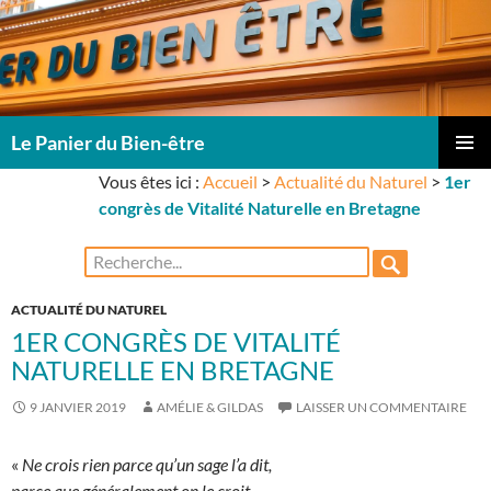
Le Panier du Bien-être
ALLER
Vous êtes ici :
Accueil
>
Actualité du Naturel
>
1er
Me
AU
congrès de Vitalité Naturelle en Bretagne
CONTENU
prin
Rechercher :
ACTUALITÉ DU NATUREL
1ER CONGRÈS DE VITALITÉ
NATURELLE EN BRETAGNE
9 JANVIER 2019
AMÉLIE & GILDAS
LAISSER UN COMMENTAIRE
«
Ne crois rien parce qu’un sage l’a dit,
parce que généralement on le croit,