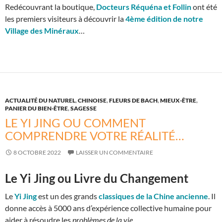
Redécouvrant la boutique,
Docteurs Réquéna et Follin
ont été
les premiers visiteurs à découvrir la
4ème édition de notre
Village des Minéraux
…
ACTUALITÉ DU NATUREL
,
CHINOISE
,
FLEURS DE BACH
,
MIEUX-ÊTRE
,
PANIER DU BIEN-ÊTRE
,
SAGESSE
LE YI JING OU COMMENT
COMPRENDRE VOTRE RÉALITÉ…
8 OCTOBRE 2022
LAISSER UN COMMENTAIRE
Le Yi Jing ou Livre du Changement
Le
Yi Jing
est un des grands
classiques de la Chine ancienne
. Il
donne accès à 5000 ans d’expérience collective humaine pour
aider à résoudre les
problèmes de la vie
.