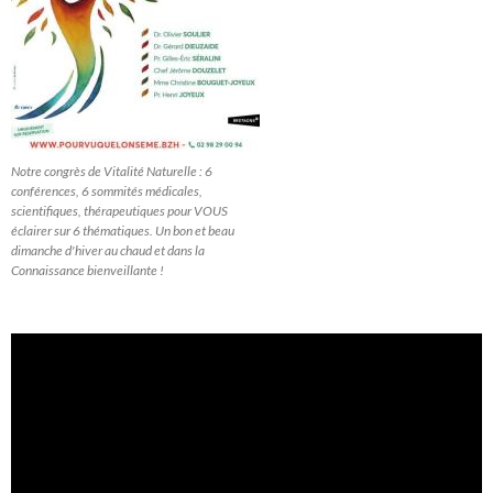
Notre congrès de Vitalité Naturelle : 6
conférences, 6 sommités médicales,
scientifiques, thérapeutiques pour VOUS
éclairer sur 6 thématiques. Un bon et beau
dimanche d'hiver au chaud et dans la
Connaissance bienveillante !