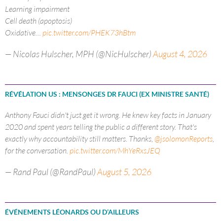
Learning impairment
Cell death (apoptosis)
Oxidative…
pic.twitter.com/PHEK73hBtm
— Nicolas Hulscher, MPH (@NicHulscher)
August 4, 2026
RÉVÉLATION US : MENSONGES DR FAUCI (EX MINISTRE SANTÉ)
Anthony Fauci didn't just get it wrong. He knew key facts in January
2020 and spent years telling the public a different story. That's
exactly why accountability still matters. Thanks,
@jsolomonReports
,
for the conversation.
pic.twitter.com/MhYeRxsJEQ
— Rand Paul (@RandPaul)
August 5, 2026
ÉVÉNEMENTS LÉONARDS OU D’AILLEURS