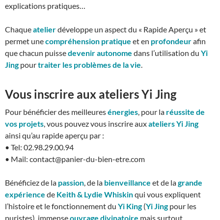
explications pratiques…
Chaque
atelier
développe un aspect du « Rapide Aperçu » et
permet une
compréhension pratique
et en
profondeur
afin
que chacun puisse
devenir autonome
dans l’utilisation du
Yi
Jing
pour
traiter les problèmes de la vie
.
Vous inscrire aux ateliers Yi Jing
Pour bénéficier des meilleures
énergies
, pour la
réussite de
vos projets
, vous pouvez vous inscrire aux
ateliers Yi Jing
ainsi qu’au rapide aperçu par :
• Tel: 02.98.29.00.94
• Mail: contact@panier-du-bien-etre.com
Bénéficiez de la
passion
, de la
bienveillance
et de la
grande
expérience
de
Keith & Lydie Whiskin
qui vous expliquent
l’histoire et le fonctionnement du
Yi King
(
Yi Jing
pour les
puristes), immense
ouvrage divinatoire
mais surtout