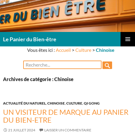
Le Panier du Bien-être
ALLER
Vous êtes ici :
Accueil
>
Culture
>
Chinoise
Me
AU
CONTENU
Rechercher :
prin
Archives de catégorie : Chinoise
ACTUALITÉ DU NATUREL
,
CHINOISE
,
CULTURE
,
QI GONG
UN VISITEUR DE MARQUE AU PANIER
DU BIEN-ETRE
21 JUILLET 2024
LAISSER UN COMMENTAIRE