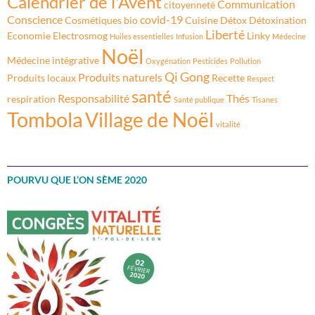
Calendrier de l'Avent
Communication
citoyenneté
Conscience
covid-19
Cosmétiques bio
Cuisine
Détox
Détoxination
Liberté
Economie
Electrosmog
Linky
Huiles essentielles
Infusion
Médecine
Noël
Médecine intégrative
Oxygénation
Pesticides
Pollution
Qi Gong
Produits naturels
Produits locaux
Recette
Respect
santé
Responsabilité
Thés
respiration
Santé publique
Tisanes
Tombola
Village de Noël
vitalité
POURVU QUE L’ON SÈME 2020