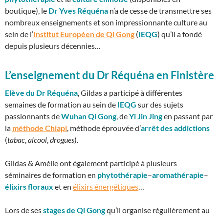
boutique), le
Dr Yves Réquéna
n’a de cesse de transmettre ses
nombreux enseignements et son impressionnante culture au
sein de l’
Institut Européen de Qi Gong
(
IEQG
) qu’il a fondé
depuis plusieurs décennies…
L’enseignement du Dr Réquéna en Finistère
Elève du Dr Réquéna
, Gildas a participé à différentes
semaines de formation au sein de
IEQG
sur des sujets
passionnants de
Wuhan Qi Gong
, de
Yi Jin Jing
en passant par
la
méthode Chiapi
, méthode éprouvée d’
arrêt des addictions
(
tabac
,
alcool
,
drogues
).
Gildas & Amélie ont également participé à plusieurs
séminaires de formation en
phytothérapie
–
aromathérapie
–
élixirs floraux
et en
élixirs énergétiques
…
Lors de ses
stages de Qi Gong
qu’il organise régulièrement au