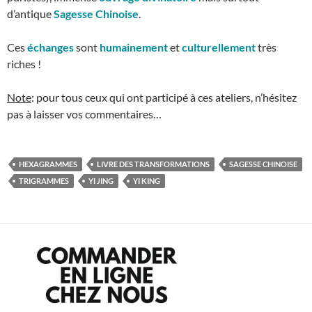
d’antique
Sagesse Chinoise
.
Ces
échanges
sont
humainement
et
culturellement
très
riches !
Note
: pour tous ceux qui ont participé à ces ateliers, n’hésitez
pas à laisser vos commentaires…
HEXAGRAMMES
LIVRE DES TRANSFORMATIONS
SAGESSE CHINOISE
TRIGRAMMES
YI JING
YI KING